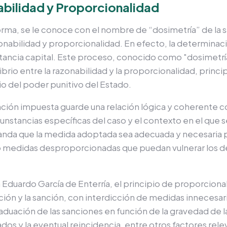
abilidad y Proporcionalidad
orma, se le conoce con el nombre de “dosimetría” de la s
nabilidad y proporcionalidad. En efecto, la determinac
rtancia capital. Este proceso, conocido como "dosimetría
ibrio entre la razonabilidad y la proporcionalidad, princi
icio del poder punitivo del Estado.
nción impuesta guarde una relación lógica y coherente co
nstancias específicas del caso y el contexto en el que se
nda que la medida adoptada sea adecuada y necesaria par
o medidas desproporcionadas que puedan vulnerar los 
a Eduardo García de Enterría, el principio de proporcion
ión y la sanción, con interdicción de medidas innecesari
duación de las sanciones en función de la gravedad de la
sados y la eventual reincidencia, entre otros factores rel