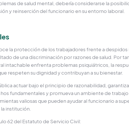
roblemas de salud mental, debería considerarse la posibi
usión y reinserción del funcionario en su entorno laboral.
les
noce la protección de los trabajadores frente a despidos
ultado de una discriminación por razones de salud. Por t
oral intachable enfrenta problemas psiquiátricos, la resp
que respeten su dignidad y contribuyan a su bienestar.
ública ac
tuar bajo el principio de razonabilidad, garanti
rechos fundamentales y promueva un ambiente de trabajo i
mientas valiosas que pueden ayudar al funcionario a super
a institución.
lo 62 del Estatuto de Servicio Civil: