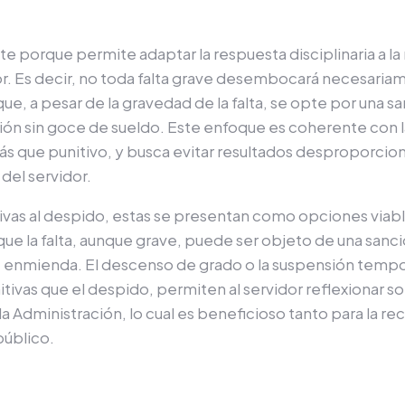
e porque permite adaptar la respuesta disciplinaria a la n
or. Es decir, no toda falta grave desembocará necesaria
ue, a pesar de la gravedad de la falta, se opte por una 
ón sin goce de sueldo. Este enfoque es coherente con l
ás que punitivo, y busca evitar resultados desproporci
 del servidor.
ivas al despido, estas se presentan como opciones viable
 que la falta, aunque grave, puede ser objeto de una sanc
e enmienda. El descenso de grado o la suspensión tempo
tivas que el despido, permiten al servidor reflexionar so
la Administración, lo cual es beneficioso tanto para la 
público.