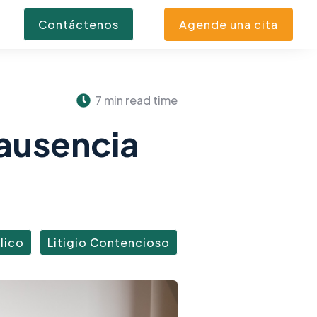
Contáctenos
Agende una cita
7 min read time
 ausencia
lico
Litigio Contencioso