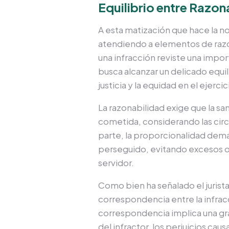
Equilibrio entre Razon
A esta matización que hace la n
atendiendo a elementos de razo
una infracción reviste una impo
busca alcanzar un delicado equil
justicia y la equidad en el ejerc
La razonabilidad exige que la sa
cometida, considerando las circu
parte, la proporcionalidad dema
perseguido, evitando excesos 
servidor.
Como bien ha señalado el jurist
correspondencia entre la infracc
correspondencia implica una gra
del infractor, los perjuicios cau