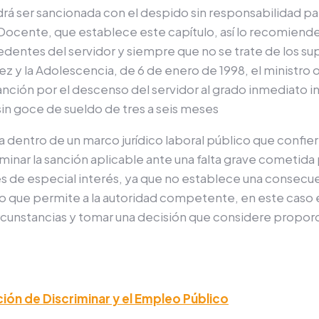
drá ser sancionada con el despido sin responsabilidad pa
a Docente, que establece este capítulo, así lo recomiend
cedentes del servidor y siempre que no se trate de los supu
ez y la Adolescencia, de 6 de enero de 1998, el ministro 
ción por el descenso del servidor al grado inmediato inf
sin goce de sueldo de tres a seis meses
a dentro de un marco jurídico laboral público que confier
minar la sanción aplicable ante una falta grave cometida 
es de especial inter
és, ya que no establece una consecue
ino que permite a la autoridad competente, en este caso el
ircunstancias y tomar una decisión que considere proporci
ción de Discriminar y el Empleo Público