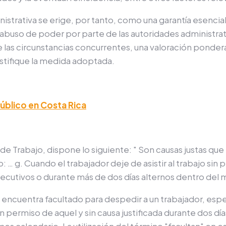
nistrativa se erige, por tanto, como una garantía esenci
el abuso de poder por parte de las autoridades administrat
e las circunstancias concurrentes, una valoración ponder
ustifique la medida adoptada.
úblico en Costa Rica
o de Trabajo, dispone lo siguiente: " Son c
ausas justas que
 … g. Cuando el trabajador deje de asistir al trabajo sin 
nsecutivos o durante más de dos días alternos dentro del
 encuentra facultado para despedir a un trabajador, es
 sin permiso de aquel y sin causa justificada durante dos 