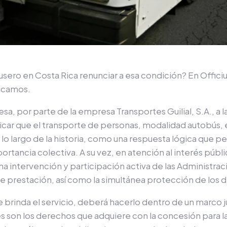
ero en Costa Rica renunciar a esa condición? En Officiu
licamos.
sa, por parte de la empresa Transportes Guilial, S.A., a 
dicar que el transporte de personas, modalidad autobús, e
a lo largo de la historia, como una respuesta lógica que 
rtancia colectiva. A su vez, en atención al interés públic
na intervención y participación activa de las Administraci
nte prestación, así como la simultánea protección de los 
ue brinda el servicio, deberá hacerlo dentro de un marco 
s son los derechos que adquiere con la concesión para la