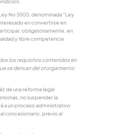
ondición.
 Ley N
o
3503, denominada
“
Ley
interesado en convertirse en
articipar, obligatoriamente, en
gualdad y libre competencia
os los requisitos contenidos en
que se derivan del otorgamiento
raíz de una reforma legal
ersonas, no suspender la
rá a un proceso administrativo
al concesionario, previo al