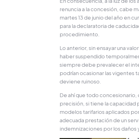
En consecuencia, a la luz de lo
renuncia a la concesión, cabe ma
martes 13 de junio del año en cu
para la declaratoria de caducid
procedimiento.
Lo anterior, sin ensayar una val
haber suspendido temporalmente 
siempre debe prevalecer el inte
podrían ocasionar las vigentes t
deviene ruinoso.
De ahí que todo concesionario, 
precisión, si tiene la capacidad 
modelos tarifarios aplicados por
adecuada prestación de un servi
indemnizaciones por los daños y