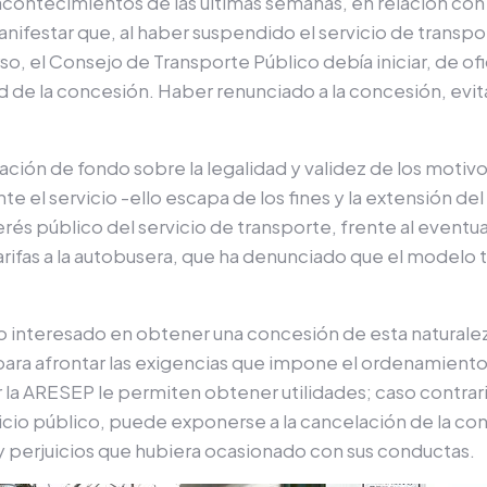
s acontecimientos de las últimas semanas, en relación c
nifestar que, al haber suspendido el servicio de transpo
rso, el Consejo de Transporte Público debía iniciar, de of
ad de la concesión. Haber renunciado a la concesión, evi
oración de fondo sobre la legalidad y validez de los moti
el servicio -ello escapa de los fines y la extensión del
rés público del servicio de transporte, frente al eventu
arifas a la autobusera, que ha denunciado que el modelo ta
o interesado en obtener una concesión de esta naturaleza
para afrontar las exigencias que impone el ordenamiento j
 la ARESEP le permiten obtener utilidades; caso contrario
cio público, puede exponerse a la cancelación de la con
 perjuicios que hubiera ocasionado con sus conductas.