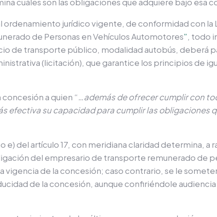
na cuáles son las obligaciones que adquiere bajo esa c
al ordenamiento jurídico vigente, de conformidad con la
unerado de Personas en Vehículos Automotores
”
, todo 
vicio de transporte público, modalidad autobús, deberá p
istrativa (licitación), que garantice los principios de i
a concesión a quien “
…además de ofrecer cumplir con tod
ás efectiva su capacidad para cumplir las obligaciones 
so e) del artículo 17, con meridiana claridad determina, a 
bligación del empresario de transporte remunerado de p
la vigencia de la concesión; caso contrario, se le somete
ducidad de la concesión, aunque confiriéndole audiencia 