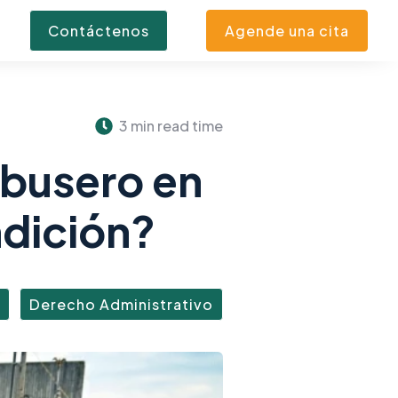
Contáctenos
Agende una cita
3 min read time
obusero en
ndición?
Derecho Administrativo