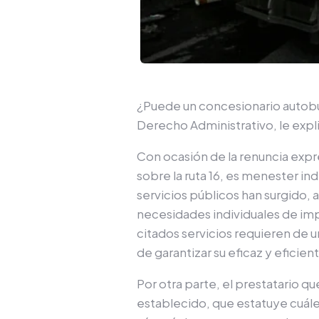
¿Puede un concesionario autobus
Derecho Administrativo, le exp
Con ocasión de la renuncia expre
sobre la ruta 16, es menester in
servicios públicos han surgido, 
necesidades individuales de impo
citados servicios requieren de u
de garantizar su eficaz y eficie
Por otra parte, el prestatario q
establecido, que estatuye cuále